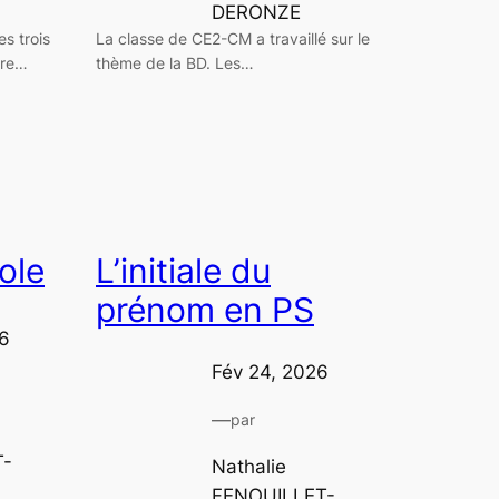
DERONZE
es trois
La classe de CE2-CM a travaillé sur le
otre…
thème de la BD. Les…
ole
L’initiale du
prénom en PS
6
Fév 24, 2026
—
par
T-
Nathalie
FENOUILLET-