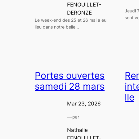
FENOUILLET-
Jeudi 
DERONZE
sont v
Le week-end des 25 et 26 mai a eu
lieu dans notre belle…
Portes ouvertes
Re
samedi 28 mars
int
lle
Mar 23, 2026
—
par
Nathalie
FENOUILLET-