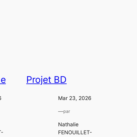
se
Projet BD
6
Mar 23, 2026
—
par
Nathalie
T-
FENOUILLET-