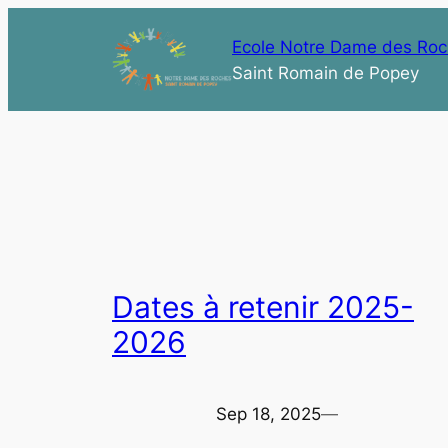
Aller
au
Ecole Notre Dame des Ro
contenu
Saint Romain de Popey
Dates à retenir 2025-
2026
Sep 18, 2025
—