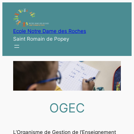
Aller
au
contenu
Ecole Notre Dame des Roches
Saint Romain de Popey
OGEC
L’Organisme de Gestion de l’Enseignement