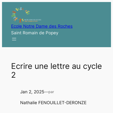
Aller
au
contenu
Ecole Notre Dame des Roches
Saint Romain de Popey
Ecrire une lettre au cycle
2
Jan 2, 2025
—
par
Nathalie FENOUILLET-DERONZE